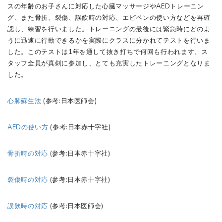
スの年齢のお子さんに対応した心臓マッサージやAEDトレーニン
グ、また骨折、裂傷、誤飲時の対応、エピペンの使い方などを再確
認し、練習を行いました。トレーニングの最後には緊急時にどのよ
うに迅速に行動できるかを実際にクラスに分かれてテストを行いま
した。このテストは1年を通して抜き打ちで何回も行われます。ス
タッフ全員が真剣に参加し、とても充実したトレーニングとなりま
した。
心肺蘇生法
(参考:日本医師会)
AED
の使い方
(参考:日本赤十字社)
骨折時の対応
(参考:日本赤十字社)
裂傷時の対応
(参考:日本赤十字社)
誤飲時の対応
(参考:日本医師会)