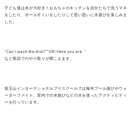
子ども達は水が大好き！おもちゃのキッチンを自分たちで洗うマネ
をしたり、ボールすくいをしたりして思い思いに水遊びを楽しみま
した。
“Can I wash the dish?”“OK! Here you are. ”
など英語でのやり取りが聞こえます。
覚王山インターナショナルプリスクールでは毎年プール遊びやウォ
ーターファイト、室内での水遊びなどの水を使ったアクティビティ
ーを行っています。