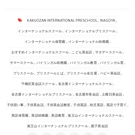
,
,
KAKUOZAN INTERNATIONAL PRESCHOOL
NAGOYA
,
,
インターナショナルスクール
インターナショナルプリスクール
,
,
インターナショナル保育園
インターナショナル幼稚園
,
,
,
おすすめインターナショナルスクール
こども英会話
サタデースクール
,
,
,
,
サマースクール
バイリンガル幼稚園
バイリンガル教育
バイリンガル育
,
,
,
,
プリスクール
プリスクールとは
プリスクール名古屋
ベビー英会話
,
,
千種区英会話スクール
名古屋インターナショナルスクール
,
,
,
名古屋インターナショナルプリスクール
名古屋市英会話
土曜日英会話
,
,
,
,
,
,
子供習い事
子供英会話
子供英会話教室
子供英語
幼児英語
英語で子育て
,
,
,
,
英語保育園
英語幼稚園
英語教育
覚王山インターナショナルスクール
,
覚王山インターナショナルプリスクール
親子英会話