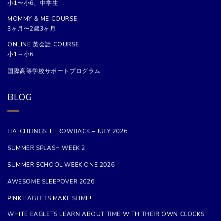
小1〜小6、中学生
MOMMY & ME COURSE
3ヶ月〜2歳3ヶ月
ONLINE 英会話 COURSE
小1～小6
国際高等学校サポートプログラム
BLOG
HATCHLINGS THROWBACK – JULY 2026
SUMMER SPLASH WEEK 2
SUMMER SCHOOL WEEK ONE 2026
AWESOME SLEEPOVER 2026
PINK EAGLETS MAKE SLIME!
WHITE EAGLETS LEARN ABOUT TIME WITH THEIR OWN CLOCKS!