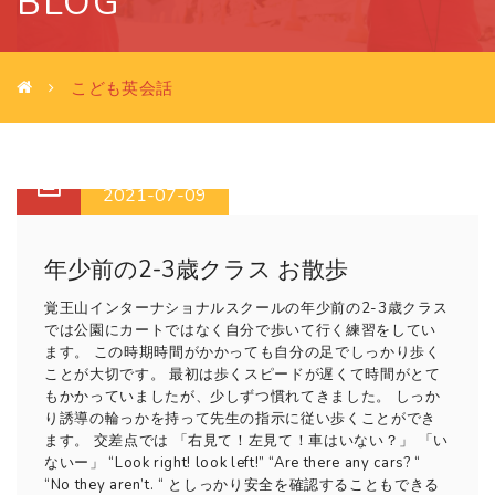
BLOG
こども英会話
2021-07-09
年少前の2-3歳クラス お散歩
覚王山インターナショナルスクールの年少前の2-3歳クラス
では公園にカートではなく自分で歩いて行く練習をしてい
ます。 この時期時間がかかっても自分の足でしっかり歩く
ことが大切です。 最初は歩くスピードが遅くて時間がとて
もかかっていましたが、少しずつ慣れてきました。 しっか
り誘導の輪っかを持って先生の指示に従い歩くことができ
ます。 交差点では 「右見て！左見て！車はいない？」 「い
ないー」 “Look right! look left!” “Are there any cars? “
“No they aren’t. “ としっかり安全を確認することもできる