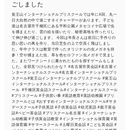
ごしました
覚王山インターナショナルプリスクールでは年に4回、丸一
日大自然の中で過ごすネイチャーデーがあります。子ども
達は名古屋市千種区にある平和公園メタセコイヤ広場で虫
を捕まえたり、雲の絵を描いたり、秘密基地を作ったりし
て伸び伸び過ごします。 今回は年長さんは前日に手作りの
思い思いの凧を作り、当日芝生の上で空高く飛ばしまし
た。年中クラスは教室で作ったオリジナルの虫メガネを持
参！空や捕まえた虫、草を色セロファン虫メガネで見まし
た。またワークシートに書かれたものを探すゲームもしま
した。全部見つけられたかな？ #名古屋市英会話#名古屋イ
ンターナショナルスクール#名古屋インターナショナルプリ
スクール#覚王山インターナショナルプリスクール #覚王山
インターナショナルスクール#インターナショナルプリスク
ール #千種区英会話スクール#インターナショナルスクール
#プリスクール #子供習い事 #英語教育#英語幼稚園 #プリ
スクールとは #おすすめインターナショナルスクール#サタ
デースクール#子供英語 #子供英会話 #幼児英語 #親子英会
話#ベビー英会話 #プリスクール名古屋 #インターナショナ
ル幼稚園 #子供英会話教室 #インターナショナル保育園 #英
語保育園 #サマースクール #土曜日英会話 #こども英会話 #