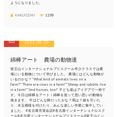
ようになりました。
KAKUOZAN
1199
2021-06-29
綿棒アート 農場の動物達
覚王山インターナショナルプリスクール年少クラスでは農
場にいる動物について学びました。 農場にはどんな動物が
いるのかな？“What kind of animals lives on a
farm?”“There are cows in a farm!”“Sheep and rabbits live
in a farm!”“And horses, too!” 子ども達はアイデアで一杯で
す。今日は綿棒をアート！綿棒を使って思い思いの動物を
描きます。 牛はどんな柄だったかな？馬は？線を引いた
り、水玉模様を付けたり、みんな楽しい作業に集中してい
ました。 #名古屋市英会話#名古屋インターナショナルスク
ール#名古屋インターナショナルプリスクール#覚王山イン