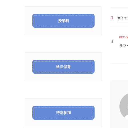
サイエ
授業料
PREVI
サマ
延長保育
特別参加