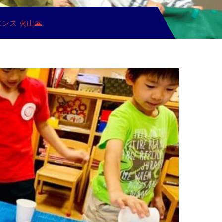
ンス 火山🌋