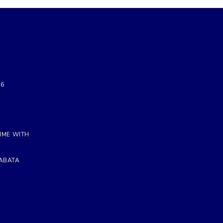
26
IME WITH
ABATA