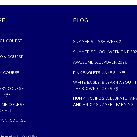
SE
BLOG
OL COURSE
SUMMER SPLASH WEEK 2
SUMMER SCHOOL WEEK ONE 20
ON COURSE
AWESOME SLEEPOVER 2026
長
Y COURSE
PINK EAGLETS MAKE SLIME!
WHITE EAGLETS LEARN ABOUT T
ARY COURSE
THEIR OWN CLOCKS! 🕒
、中学生
HUMMINGBIRDS CELEBRATE TAN
 ME COURSE
AND ENJOY SUMMER LEARNING
歳3ヶ月
英会話 COURSE