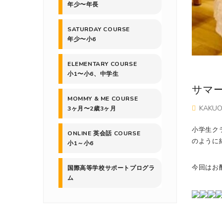
年少〜年長
SATURDAY COURSE
年少〜小6
ELEMENTARY COURSE
小1〜小6、中学生
サマー
MOMMY & ME COURSE
KAKU
3ヶ月〜2歳3ヶ月
小学生ク
ONLINE 英会話 COURSE
のように
小1～小6
今回はお
国際高等学校サポートプログラ
ム