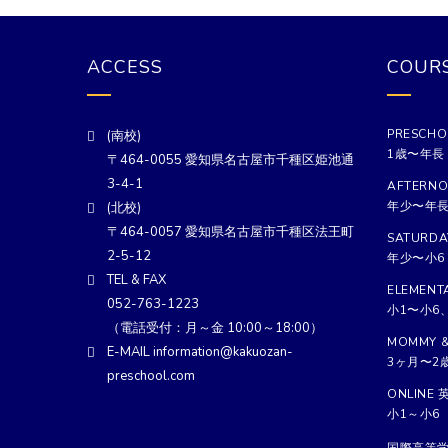
ACCESS
COUR
PRESCHO
(南校)
1歳〜年長
〒464-0055 愛知県名古屋市千種区姫池通
3-4-1
AFTERNO
年少〜年
(北校)
〒464-0057 愛知県名古屋市千種区法王町
SATURDA
2-5-12
年少〜小6
TEL & FAX
ELEMENT
052-763-1223
小1〜小6
（電話受付：月～金 10:00～18:00）
MOMMY &
E-MAIL information@kakuozan-
3ヶ月〜2
preschool.com
ONLINE 
小1～小6