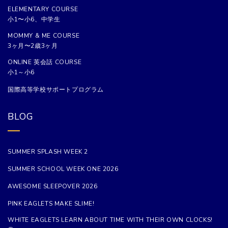
ELEMENTARY COURSE
小1〜小6、中学生
MOMMY & ME COURSE
3ヶ月〜2歳3ヶ月
ONLINE 英会話 COURSE
小1～小6
国際高等学校サポートプログラム
BLOG
SUMMER SPLASH WEEK 2
SUMMER SCHOOL WEEK ONE 2026
AWESOME SLEEPOVER 2026
PINK EAGLETS MAKE SLIME!
WHITE EAGLETS LEARN ABOUT TIME WITH THEIR OWN CLOCKS!