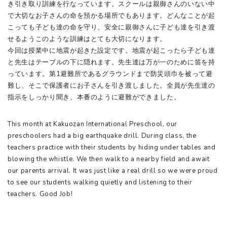
き引き取り訓練を行なっています。スクールは親御さんのいない中
で大切なお子さんの命を預かる場所でもあります。どんなことが起
こっても子ども達の命を守り、安全に親御さんに子ども達を引き渡
せるようこのような訓練はとても大切になります。
今回は授業中に地震が起きた設定です。地震が起こったら子ども達
と先生はテーブルの下に隠れます。先生達は万が一のために笛を持
っています。第1避難所であるグラウンドまで防災頭巾を被って避
難し、そこで保護者にお子さんを引き渡しました。全員が先生達の
指示をしっかり聞き、本番のように避難ができました。
This month at Kakuozan International Preschool, our
preschoolers had a big earthquake drill. During class, the
teachers practice with their students by hiding under tables and
blowing the whistle. We then walk to a nearby field and await
our parents arrival. It was just like a real drill so we were proud
to see our students walking quietly and listening to their
teachers. Good Job!