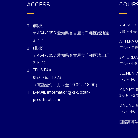
ACCESS
COUR
PRESCHO
(南校)
1歳〜年長
〒464-0055 愛知県名古屋市千種区姫池通
3-4-1
AFTERNO
年少〜年
(北校)
〒464-0057 愛知県名古屋市千種区法王町
SATURDA
2-5-12
年少〜小6
TEL & FAX
ELEMENT
052-763-1223
小1〜小6
（電話受付：月～金 10:00～18:00）
MOMMY &
E-MAIL information@kakuozan-
3ヶ月〜2
preschool.com
ONLINE 
小1～小6
国際高等