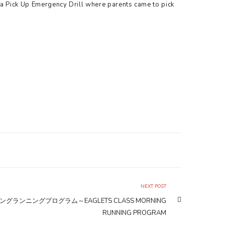
a Pick Up Emergency Drill where parents came to pick
NEXT POST
ングランニングプログラム～EAGLETS CLASS MORNING
RUNNING PROGRAM