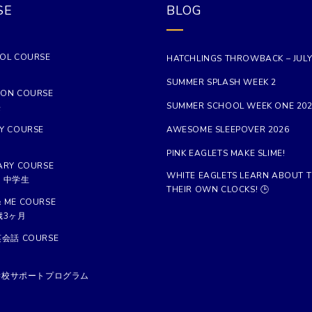
SE
BLOG
OL COURSE
HATCHLINGS THROWBACK – JULY
SUMMER SPLASH WEEK 2
ON COURSE
SUMMER SCHOOL WEEK ONE 20
長
Y COURSE
AWESOME SLEEPOVER 2026
PINK EAGLETS MAKE SLIME!
ARY COURSE
WHITE EAGLETS LEARN ABOUT T
、中学生
THEIR OWN CLOCKS! 🕒
 ME COURSE
歳3ヶ月
英会話 COURSE
学校サポートプログラム