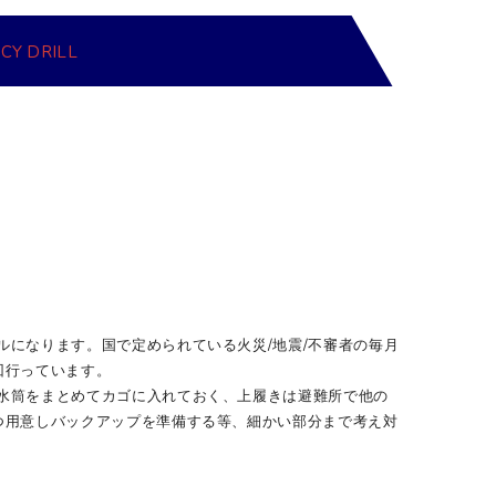
Y DRILL
になります。国で定められている火災/地震/不審者の毎月
回行っています。
水筒をまとめてカゴに入れておく、上履きは避難所で他の
つ用意しバックアップを準備する等、細かい部分まで考え対