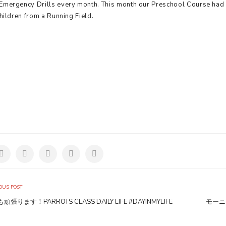
Emergency Drills every month. This month our Preschool Course had 
children from a Running Field.
OUS POST
頑張ります！PARROTS CLASS DAILY LIFE #DAYINMYLIFE
モーニ