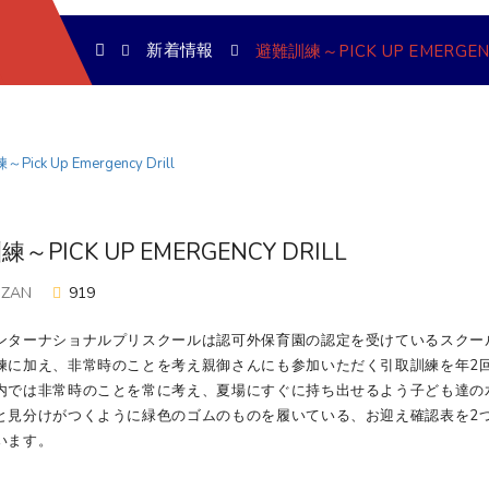
新着情報
避難訓練～PICK UP EMERGENC
～PICK UP EMERGENCY DRILL
OZAN
919
ンターナショナルプリスクールは認可外保育園の認定を受けているスクール
練に加え、非常時のことを考え親御さんにも参加いただく引取訓練を年2
内では非常時のことを常に考え、夏場にすぐに持ち出せるよう子ども達の
と見分けがつくように緑色のゴムのものを履いている、お迎え確認表を2
います。