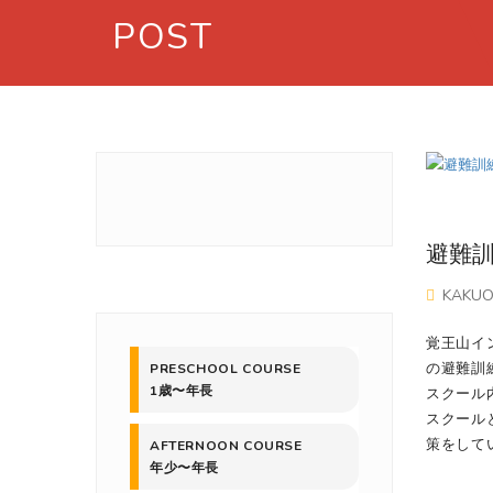
POST
避難訓練
KAKU
覚王山イ
の避難訓
PRESCHOOL COURSE
1歳〜年長
スクール
スクール
策をして
AFTERNOON COURSE
年少〜年長