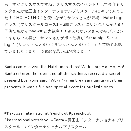
もうすぐクリスマスですね。クリスマスのイベントとして今年もサ
ンタさんが覚王山インターナショナルプリスクールにやって来まし
た！！HO! HO! HO！と笑いながらサンタさんが登場！Hatchlings
クラス（プリスクールコース1～2歳クラス）にサンタさんが入ると
子供たちから”Wow!!”と大歓声！！みんなサンタさんからプレゼン
トをもらい大喜び！サンタさんが帰った後も”Santa big!! Santa
big!!”（サンタさん大きい！サンタさん大きい！！）と英語でお話し
ていました！また一つ素敵な思い出が増えました！
Santa came to visit the Hatchlings class! With a big Ho, Ho, Ho!
Santa entered the room and all the students received a secret
present! Everyone said “Wow!” when they saw Santa with their
presents. It was a fun and special event for our little ones.
#KakuozanInternationalPreschool #preschool
#internationalpreschool #Santa #覚王山インターナショナルプリ
スクール #インターナショナルプリスクール