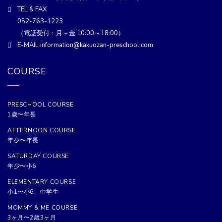
TEL & FAX
052-763-1223
（電話受付：月～金 10:00～18:00）
E-MAIL information@kakuozan-preschool.com
COURSE
PRESCHOOL COURSE
1歳〜年長
AFTERNOON COURSE
年少〜年長
SATURDAY COURSE
年少〜小6
ELEMENTARY COURSE
小1〜小6、中学生
MOMMY & ME COURSE
3ヶ月〜2歳3ヶ月