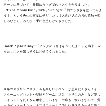
テーマに基づいて、昨日はうさぎ🐰のマスクを作りました。
Let’s paint your bunny with your finger!「指でうさぎを塗ってみよ
う！」という先生の言葉に子どもたちは大喜び🎵絵の具の感触を楽
しみながら、みんな上手に色塗りができました。
I made a pink bunny!!!「ピンクのうさぎを作ったよ！」と出来上が
ったマスクを嬉しそうに見せてくれました。
今年のスプリングスクールも楽しいイベントが盛りだくさん！イー
スターエッグハントや謎解きゲーム、遠足（小学生のみ）など楽し
いイベントをたくさん用意しています。空席もございますので、覚
王山インターナショナルプリスクールで楽しい春休みを一緒に過ご