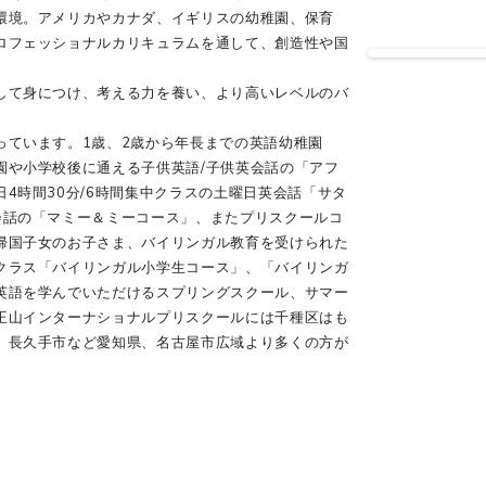
環境。アメリカやカナダ、イギリスの幼稚園、保育
ロフェッショナルカリキュラムを通して、創造性や国
して身につけ、考える力を養い、より高いレベルのバ
っています。1歳、2歳から年長までの英語幼稚園
園や小学校後に通える子供英語/子供英会話の「アフ
4時間30分/6時間集中クラスの土曜日英会話「サタ
会話の「マミー＆ミーコース」、またプリスクールコ
帰国子女のお子さま、バイリンガル教育を受けられた
クラス「バイリンガル小学生コース」、「バイリンガ
英語を学んでいただけるスプリングスクール、サマー
王山インターナショナルプリスクールには千種区はも
、長久手市など愛知県、名古屋市広域より多くの方が