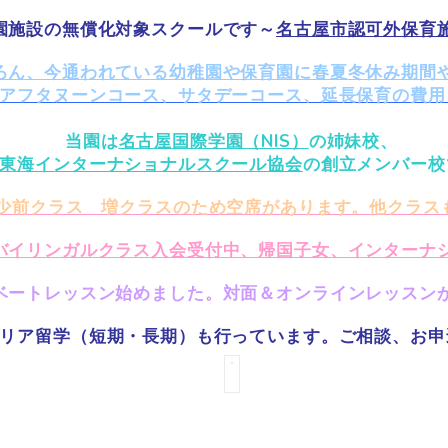
園施設の無償化対象スクールです～
名古屋市認可外保育
ろん、今通われている幼稚園や保育園に春夏冬休み期間
アフタヌーンコース、サタデーコース、延長保育の費用
当園は
名古屋国際学園（NIS）
の姉妹校、
東海インターナショナルスクール協会
の創立メンバー校
年少前クラス 増クラスのため空席があります。他クラス
バイリンガルクラス入会受付中、帰国子女、インターナ
ベートレッスン始めました。対面＆オンラインレッスン
リア留学（短期・長期）も行っています。ご相談
、お申