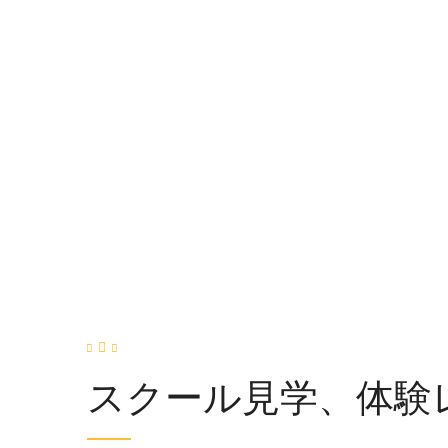
バイリンガルエレメンタリーコース
小1〜小6
インターナショナルスクール卒園生、帰国子女等、高い英
をお持ちの小学生を対象としたコース
スクール見学、体験