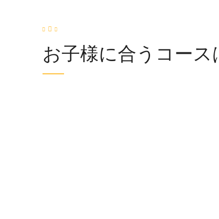
お子様に合うコース
プリスクールコース
1歳〜年長
年少〜小
英語の幼稚園。お子様をバイリンガルに、真
幼稚園後
の国際人に育てていきます
楽しく英