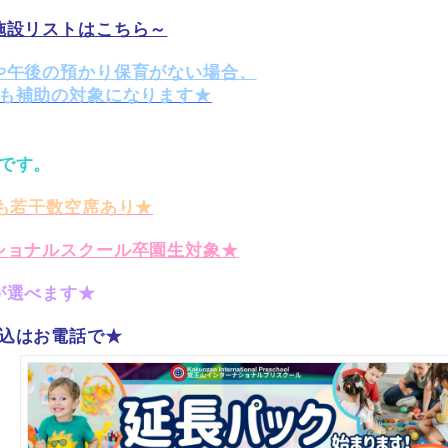
施設リストはこちら～
や午後の預かり保育がない場合、
も補助の対象になります★
です。
も若干数空席あり★
ショナルスクール卒園生対象★
が選べます★
込はお電話で★