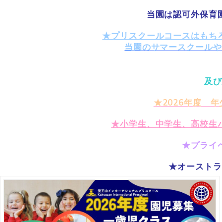
当園は認可外保育
★プリスクールコースはもち
当園のサマースクールや
及び
★2026年度 
★小学生、中学生、高校生
★プライ
★オーストラ