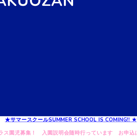
KAKUOZAN
★サマースクールSUMMER SCHOOL IS COMING!! ★
クラス園児募集！ 入園説明会随時行っています お申込