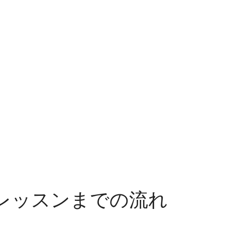
バイリンガル中高生コース
中学生、高校生
高い英語力（英検準2級～1級レベル以上）をお持ちのお子様
対象のバイリンガル、帰国子女コース
語力
レッスンまでの流れ