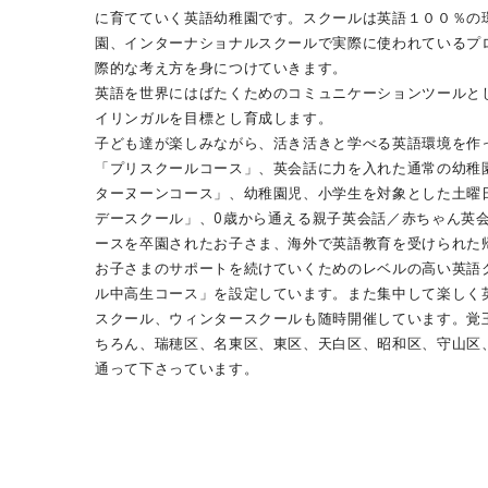
に育てていく英語幼稚園です。スクールは英語１００％の
園、インターナショナルスクールで実際に使われているプ
際的な考え方を身につけていきます。
英語を世界にはばたくためのコミュニケーションツールと
イリンガルを目標とし育成します。
子ども達が楽しみながら、活き活きと学べる英語環境を作
「プリスクールコース」、英会話に力を入れた通常の幼稚
ターヌーンコース」、幼稚園児、小学生を対象とした土曜日
デースクール」、0歳から通える親子英会話／赤ちゃん英
ースを卒園されたお子さま、海外で英語教育を受けられた
お子さまのサポートを続けていくためのレベルの高い英語
ル中高生コース」を設定しています。また集中して楽しく
スクール、ウィンタースクールも随時開催しています。覚
ちろん、瑞穂区、名東区、東区、天白区、昭和区、守山区
通って下さっています。