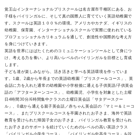
覚王山インターナショナルプリスクールは名古屋市千種区にある、お
子様をバイリンガルに、そして真の国際人に育てていく英語幼稚園で
す。スクールは英語１００％の環境。アメリカやカナダ、イギリスの
幼稚園、保育園、インターナショナルスクールで実際に使われている
プロフェッショナルカリキュラムを通して、創造性や国際的な考え方
を身につけていきます。
英語を世界にはばたくためのコミュニケーションツールとして身につ
け、考える力を養い、より高いレベルのバイリンガルを目標とし育成
します。
子ども達が楽しみながら、活き活きと学べる英語環境を作っていま
す。1歳、2歳から年長までの英語幼稚園「プリスクールコース」、英
会話に力を入れた通常の幼稚園や小学校後に通える子供英語/子供英会
話の「アフターヌーンコース」、幼稚園児、小学生を対象とした土曜
日4時間30分/6時間集中クラスの土曜日英会話「サタデースクー
ル」、0歳から通える親子英会話／赤ちゃん英会話の「マミー＆ミーコ
ース」、またプリスクールコースを卒園されたお子さま、海外で英語
教育を受けられた帰国子女のお子さま、バイリンガル教育を受けられ
たお子さまのサポートを続けていくためのレベルの高い英語クラス
「バイリンガル小学生コース」、「バイリンガル中高生コース」を設