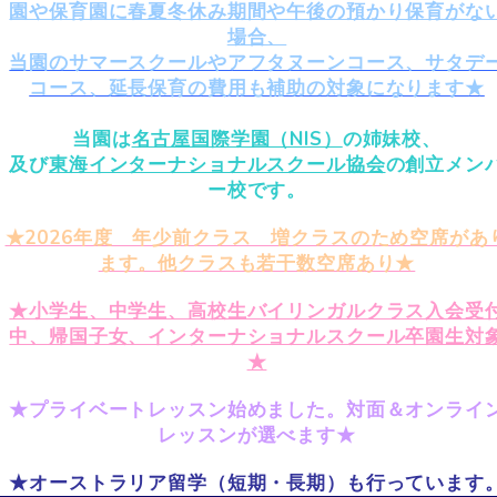
園や保育園に春夏冬休み期間や午後の預かり保育がな
場合、
当園のサマースクールやアフタヌーンコース、サタデ
コース、延長保育の費用も補助の対象になります★
当園は
名古屋国際学園（NIS）
の姉妹校、
及び
東海インターナショナルスクール協会
の創立メン
ー校です。
★2026年度 年少前クラス 増クラスのため空席があ
ます。他クラスも若干数空席あり★
★小学生、中学生、高校生バイリンガルクラス入会受
中、帰国子女、インターナショナルスクール卒園生対
★
★プライベートレッスン始めました。対面＆オンライ
レッスンが選べます★
★オーストラリア留学（短期・長期）も行っています